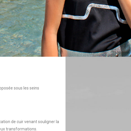
apposée sous les seins
tion de cuir venant souligner la
deux transformations.