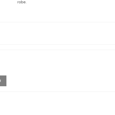
robe.
R