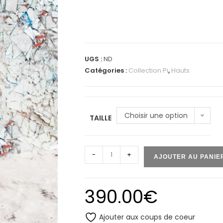
UGS :
ND
Catégories :
Collection Pi
,
Hauts
Choisir une option
TAILLE
-
+
AJOUTER AU PANIE
390.00
€
Ajouter aux coups de coeur