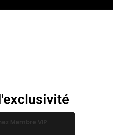
re
'exclusivité
nez Membre VIP