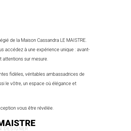
vilégié de la Maison Cassandra LE MAISTRE.
s accédez à une expérience unique :
avant-
et attentions sur mesure.
tes fidèles, véritables ambassadrices de
ssi le vôtre, un espace où élégance et
xception vous être révélée.
 MAISTRE
N DESIGNER