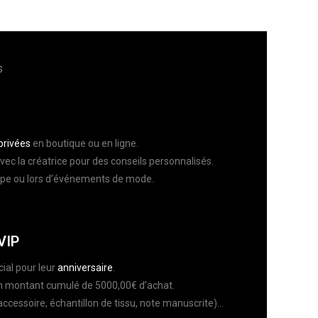
s
privées
en boutique ou en ligne.
vec la créatrice pour des conseils personnalisés.
pe ou lors d’événements de mode.
VIP
ial pour leur
anniversaire
.
n montant cumulé de 5000,00€ d’achat.
accessoire, échantillon de tissu, note manuscrite)…