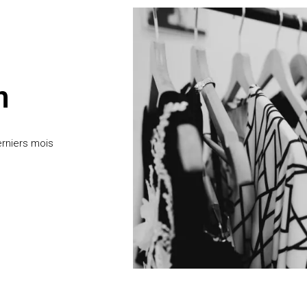
n
erniers mois