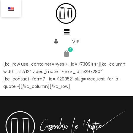
VIP
[kc_row use_container= »yes » _id= »730944″][kc_column
width= »12/12″ video_mute= »no » _id= »297280″]
[kc_contact_form7 _id= »129852″ slug= »request-for-a-
quote »][/kc_column][/kc_row]